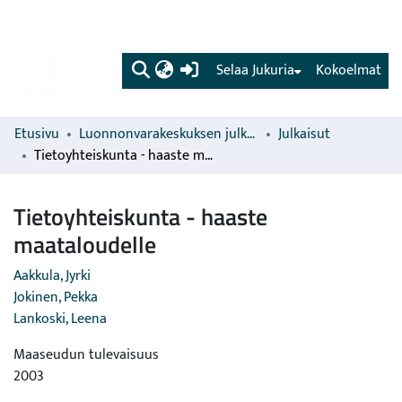
(current)
Selaa Jukuria
Kokoelmat
Etusivu
Luonnonvarakeskuksen julkaisut
Julkaisut
Tietoyhteiskunta - haaste maataloudelle
Tietoyhteiskunta - haaste
maataloudelle
Aakkula, Jyrki
Jokinen, Pekka
Lankoski, Leena
Maaseudun tulevaisuus
2003