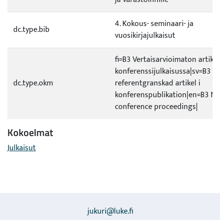
4. Kokous- seminaari- ja
dc.type.bib
vuosikirjajulkaisut
fi=B3 Vertaisarvioimaton artikke
konferenssijulkaisussa|sv=B3 Ic
dc.type.okm
referentgranskad artikel i
konferenspublikation|en=B3 No
conference proceedings|
Kokoelmat
Julkaisut
jukuri@luke.fi