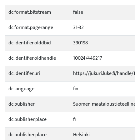
dc.format.bitstream
false
dc.format.pagerange
31-32
dc.identifier.olddbid
390198
dc.identifier.oldhandle
10024/449217
dc.identifier.uri
https://jukuri.luke.fi/handle/11
dc.language
fin
dc.publisher
Suomen maataloustieteellinen
dc.publisher.place
fi
dc.publisher.place
Helsinki