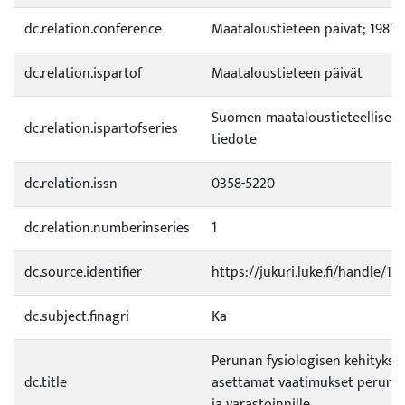
dc.relation.conference
Maataloustieteen päivät; 1981
dc.relation.ispartof
Maataloustieteen päivät
Suomen maataloustieteellisen
dc.relation.ispartofseries
tiedote
dc.relation.issn
0358-5220
dc.relation.numberinseries
1
dc.source.identifier
https://jukuri.luke.fi/handle/1
dc.subject.finagri
Ka
Perunan fysiologisen kehitykse
dc.title
asettamat vaatimukset perunan
ja varastoinnille