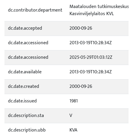
Maatalouden tutkimuskeskus (
dc.contributor.department
Kasvinviljelylaitos KVL
dc.date.accepted
2000-09-26
dc.date.accessioned
2013-03-19T10:28:34Z
dc.date.accessioned
2025-05-29T01:03:12Z
dc.date.available
2013-03-19T10:28:34Z
dc.date.created
2000-09-26
dc.date.issued
1981
dc.description.sta
V
dc.description.ubb
KVA