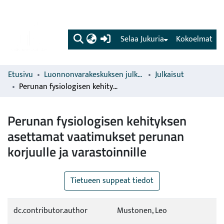
(current)
Selaa Jukuria
Kokoelmat
Etusivu
Luonnonvarakeskuksen julkaisut
Julkaisut
Perunan fysiologisen kehityksen asettamat vaatimukset perunan korjuulle ja varastoinnille
Perunan fysiologisen kehityksen
asettamat vaatimukset perunan
korjuulle ja varastoinnille
Tietueen suppeat tiedot
dc.contributor.author
Mustonen, Leo