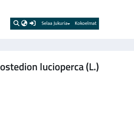
(current)
Selaa Jukuria
Kokoelmat
ostedion lucioperca (L.)