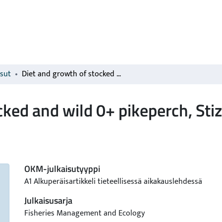
isut
Diet and growth of stocked and wild 0+ pikeperch, Stizostedion lucioperca (L.)
ked and wild 0+ pikeperch, Stiz
OKM-julkaisutyyppi
A1 Alkuperäisartikkeli tieteellisessä aikakauslehdessä
Julkaisusarja
Fisheries Management and Ecology