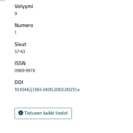
Volyymi
9
Numero
1
Sivut
57-63
ISSN
0969-997X
DOI
10.1046/j.1365-2400.2002.00251.x
Tietueen kaikki tiedot