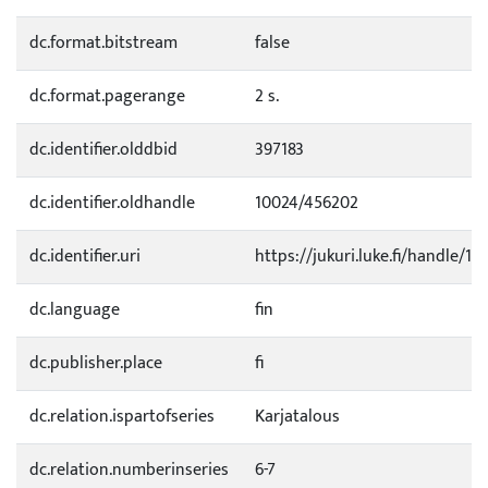
dc.format.bitstream
false
dc.format.pagerange
2 s.
dc.identifier.olddbid
397183
dc.identifier.oldhandle
10024/456202
dc.identifier.uri
https://jukuri.luke.fi/handle/11
dc.language
fin
dc.publisher.place
fi
dc.relation.ispartofseries
Karjatalous
dc.relation.numberinseries
6-7