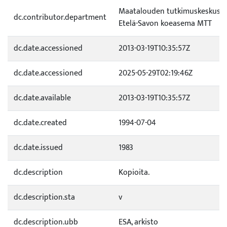
Maatalouden tutkimuskeskus (
dc.contributor.department
Etelä-Savon koeasema MTT
dc.date.accessioned
2013-03-19T10:35:57Z
dc.date.accessioned
2025-05-29T02:19:46Z
dc.date.available
2013-03-19T10:35:57Z
dc.date.created
1994-07-04
dc.date.issued
1983
dc.description
Kopioita.
dc.description.sta
v
dc.description.ubb
ESA, arkisto