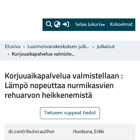
(current)
Selaa Jukuria
Kokoelmat
Etusivu
Luonnonvarakeskuksen julkaisut
Julkaisut
Korjuuaikapalvelua valmistellaan : Lämpö nopeuttaa nurmikasvien rehuarvon heikkenemistä
Korjuuaikapalvelua valmistellaan :
Lämpö nopeuttaa nurmikasvien
rehuarvon heikkenemistä
Tietueen suppeat tiedot
dc.contributor.author
Huokuna, Erkki