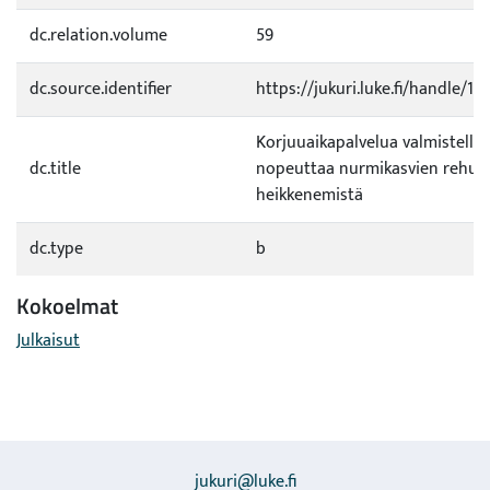
dc.relation.volume
59
dc.source.identifier
https://jukuri.luke.fi/handle/1
Korjuuaikapalvelua valmistella
dc.title
nopeuttaa nurmikasvien rehua
heikkenemistä
dc.type
b
Kokoelmat
Julkaisut
jukuri@luke.fi