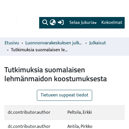
(current)
Selaa Jukuria
Kokoelmat
Etusivu
Luonnonvarakeskuksen julkaisut
Julkaisut
Tutkimuksia suomalaisen lehmänmaidon koostumuksesta
Tutkimuksia suomalaisen
lehmänmaidon koostumuksesta
Tietueen suppeat tiedot
dc.contributor.author
Peltola, Erkki
dc.contributor.author
Antila, Pirkko