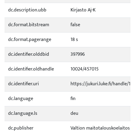
dc.description.ubb
Kirjasto Aj-K
dc.format.bitstream
false
dc.format.pagerange
18 s
dc.identifier.olddbid
397996
dc.identifier.oldhandle
10024/457015
dc.identifier.uri
https://jukuri.luke.fi/handle/11
dc.language
fin
dc.language.ls
deu
dc.publisher
Valtion maitotalouskoelaitos