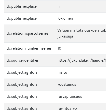
dc.publisher.place
fi
dc.publisher.place
Jokioinen
Valtion maitotalouskoelaitokse
dc.relation.ispartofseries
julkaisuja
dc.relation.numberinseries
10
dc.source.identifier
https://jukuri.luke.fi/handle/1
dc.subject.agrifors
maito
dc.subject.agrifors
koostumus
dc.subject.agrifors
rasvapitoisuus
dc.subject.agrifors
ravintoarvo