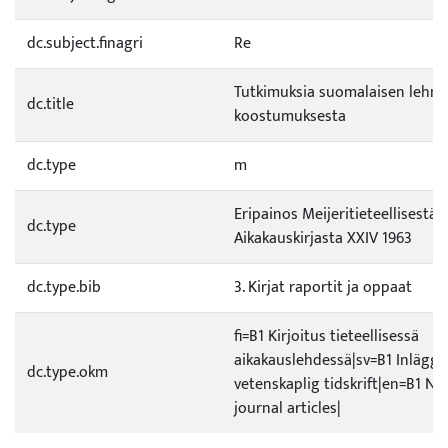
dc.subject.finagri
Re
Tutkimuksia suomalaisen leh
dc.title
koostumuksesta
dc.type
m
Eripainos Meijeritieteellisestä
dc.type
Aikakauskirjasta XXIV 1963
dc.type.bib
3. Kirjat raportit ja oppaat
fi=B1 Kirjoitus tieteellisessä
aikakauslehdessä|sv=B1 Inlägg i
dc.type.okm
vetenskaplig tidskrift|en=B1 No
journal articles|