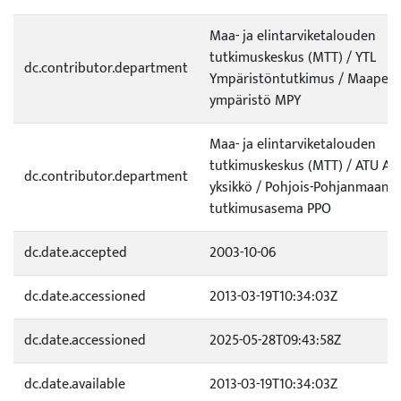
Maa- ja elintarviketalouden
tutkimuskeskus (MTT) / YTL
dc.contributor.department
Ympäristöntutkimus / Maaperä
ympäristö MPY
Maa- ja elintarviketalouden
tutkimuskeskus (MTT) / ATU Alu
dc.contributor.department
yksikkö / Pohjois-Pohjanmaan
tutkimusasema PPO
dc.date.accepted
2003-10-06
dc.date.accessioned
2013-03-19T10:34:03Z
dc.date.accessioned
2025-05-28T09:43:58Z
dc.date.available
2013-03-19T10:34:03Z