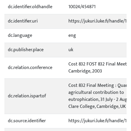
dc.identifier.oldhandle
10024/454871
dc.identifier.uri
https://jukuri.luke.fi/handle/11
dc.language
eng
dc.publisher.place
uk
Cost 832 FOST 832 Final Meetin
dc.relation.conference
Cambridge, 2003
Cost 832 Final Meeting : Quanti
agricultural contribution to
dc.relation.ispartof
eutrophication, 31 July - 2 Augu
Clare College, Cambridge, UK
dc.source.identifier
https://jukuri.luke.fi/handle/1