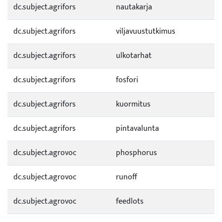
dc.subject.agrifors
nautakarja
dc.subject.agrifors
viljavuustutkimus
dc.subject.agrifors
ulkotarhat
dc.subject.agrifors
fosfori
dc.subject.agrifors
kuormitus
dc.subject.agrifors
pintavalunta
dc.subject.agrovoc
phosphorus
dc.subject.agrovoc
runoff
dc.subject.agrovoc
feedlots