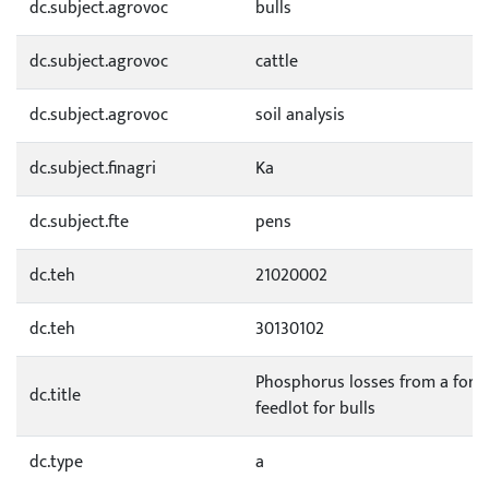
dc.subject.agrovoc
bulls
dc.subject.agrovoc
cattle
dc.subject.agrovoc
soil analysis
dc.subject.finagri
Ka
dc.subject.fte
pens
dc.teh
21020002
dc.teh
30130102
Phosphorus losses from a fore
dc.title
feedlot for bulls
dc.type
a