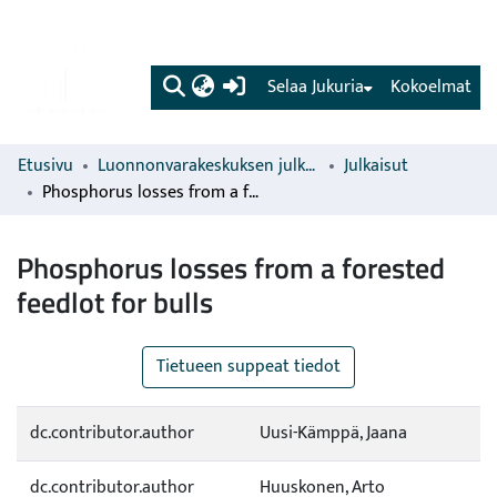
(current)
Selaa Jukuria
Kokoelmat
Etusivu
Luonnonvarakeskuksen julkaisut
Julkaisut
Phosphorus losses from a forested feedlot for bulls
Phosphorus losses from a forested
feedlot for bulls
Tietueen suppeat tiedot
dc.contributor.author
Uusi-Kämppä, Jaana
dc.contributor.author
Huuskonen, Arto