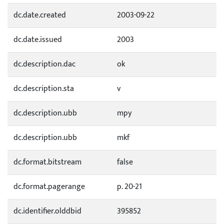
dc.date.created
2003-09-22
dc.date.issued
2003
dc.description.dac
ok
dc.description.sta
v
dc.description.ubb
mpy
dc.description.ubb
mkf
dc.format.bitstream
false
dc.format.pagerange
p. 20-21
dc.identifier.olddbid
395852