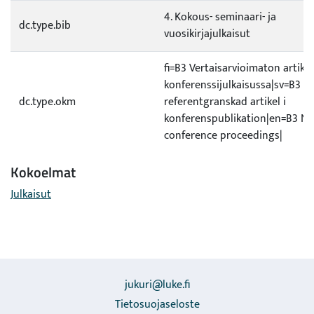
4. Kokous- seminaari- ja
dc.type.bib
vuosikirjajulkaisut
fi=B3 Vertaisarvioimaton artikke
konferenssijulkaisussa|sv=B3 Ic
dc.type.okm
referentgranskad artikel i
konferenspublikation|en=B3 No
conference proceedings|
Kokoelmat
Julkaisut
jukuri@luke.fi
Tietosuojaseloste