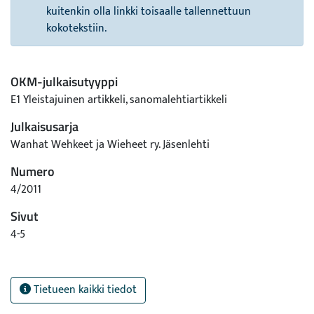
kuitenkin olla linkki toisaalle tallennettuun
kokotekstiin.
OKM-julkaisutyyppi
E1 Yleistajuinen artikkeli, sanomalehtiartikkeli
Julkaisusarja
Wanhat Wehkeet ja Wieheet ry. Jäsenlehti
Numero
4/2011
Sivut
4-5
Tietueen kaikki tiedot