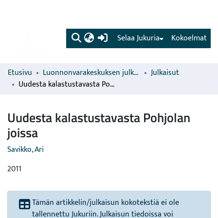
(current)
Selaa Jukuria
Kokoelmat
Etusivu
Luonnonvarakeskuksen julkaisut
Julkaisut
Uudesta kalastustavasta Pohjolan joissa
Uudesta kalastustavasta Pohjolan
joissa
Savikko, Ari
2011
Tämän artikkelin/julkaisun kokotekstiä ei ole
tallennettu Jukuriin. Julkaisun tiedoissa voi