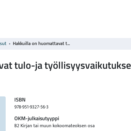
isut
Hakkuilla on huomattavat tulo-ja työllisyysvaikutukset Ylä-Lapissa
at tulo-ja työllisyysvaikutukse
ISBN
978-951-9327-56-3
OKM-julkaisutyyppi
B2 Kirjan tai muun kokoomateoksen osa