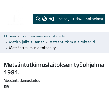
(current)
Selaa Jukuria
Kokoelmat
Etusivu
Luonnonvarakeskusta edeltävien organisaatioiden sarjat
Metlan julkaisusarjat
Metsäntutkimuslaitoksen tiedonantoja
Metsäntutkimuslaitoksen työohjelma 1981.
Metsäntutkimuslaitoksen työohjelma
1981.
Metsäntutkimuslaitos
1981