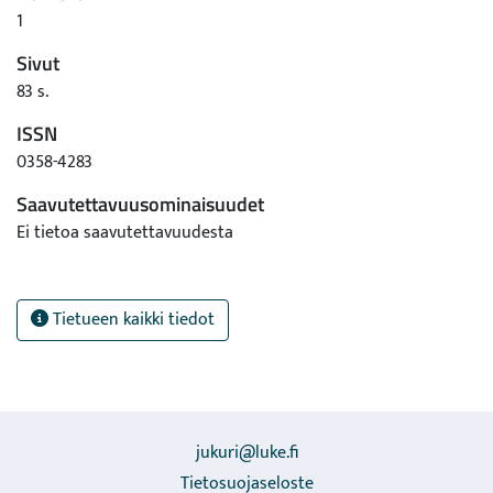
1
Sivut
83 s.
ISSN
0358-4283
Saavutettavuusominaisuudet
Ei tietoa saavutettavuudesta
Tietueen kaikki tiedot
jukuri@luke.fi
Tietosuojaseloste