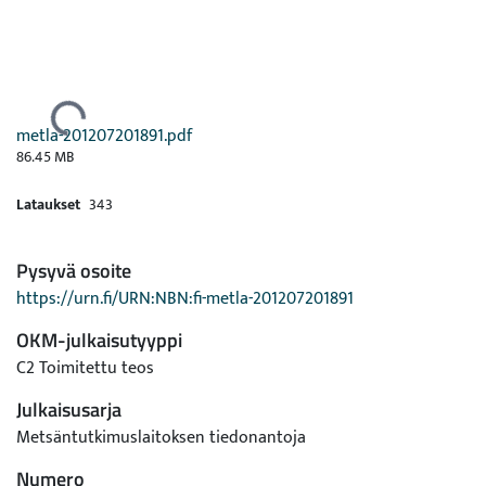
Ladataan...
metla-201207201891.pdf
86.45 MB
Lataukset
343
Pysyvä osoite
https://urn.fi/URN:NBN:fi-metla-201207201891
OKM-julkaisutyyppi
C2 Toimitettu teos
Julkaisusarja
Metsäntutkimuslaitoksen tiedonantoja
Numero