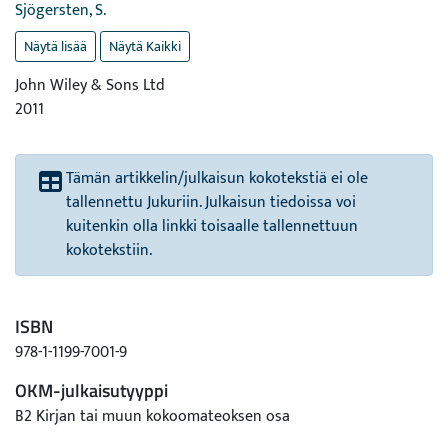
Sjögersten, S.
Näytä lisää
Näytä Kaikki
John Wiley & Sons Ltd
2011
Tämän artikkelin/julkaisun kokotekstiä ei ole
tallennettu Jukuriin. Julkaisun tiedoissa voi
kuitenkin olla linkki toisaalle tallennettuun
kokotekstiin.
ISBN
978-1-1199-7001-9
OKM-julkaisutyyppi
B2 Kirjan tai muun kokoomateoksen osa