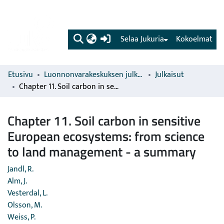
(current)
Selaa Jukuria
Kokoelmat
Etusivu
Luonnonvarakeskuksen julkaisut
Julkaisut
Chapter 11. Soil carbon in sensitive European ecosystems: from science to land management - a summary
Chapter 11. Soil carbon in sensitive
European ecosystems: from science
to land management - a summary
Jandl, R.
Alm, J.
Vesterdal, L.
Olsson, M.
Weiss, P.