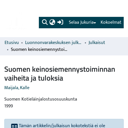
(current)
Selaa Jukuria
Kokoelmat
Etusivu
Luonnonvarakeskuksen julkaisut
Julkaisut
Suomen keinosiemennystoiminnan vaiheita ja tuloksia
Suomen keinosiemennystoiminnan
vaiheita ja tuloksia
Maijala, Kalle
Suomen Kotieläinjalostusosuuskunta
1999
Tämän artikkelin/julkaisun kokotekstiä ei ole