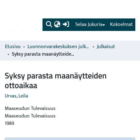
(current)
Selaa Jukuria
Kokoelmat
Etusivu
Luonnonvarakeskuksen julkaisut
Julkaisut
Syksy parasta maanäytteiden ottoaikaa
Syksy parasta maanäytteiden
ottoaikaa
Urvas, Leila
Maaseudun Tulevaisuus
Maaseudun Tulevaisuus
1989