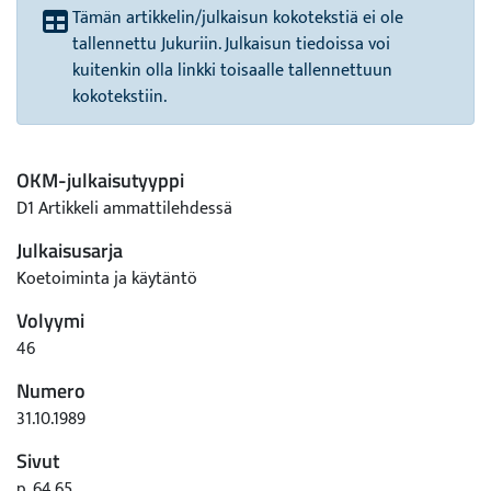
Tämän artikkelin/julkaisun kokotekstiä ei ole
tallennettu Jukuriin. Julkaisun tiedoissa voi
kuitenkin olla linkki toisaalle tallennettuun
kokotekstiin.
OKM-julkaisutyyppi
D1 Artikkeli ammattilehdessä
Julkaisusarja
Koetoiminta ja käytäntö
Volyymi
46
Numero
31.10.1989
Sivut
p. 64,65