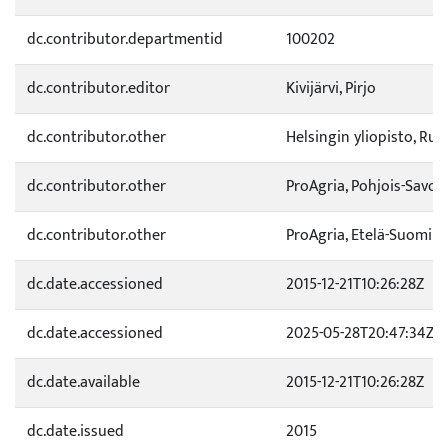
dc.contributor.departmentid
100202
dc.contributor.editor
Kivijärvi, Pirjo
dc.contributor.other
Helsingin yliopisto, Rura
dc.contributor.other
ProAgria, Pohjois-Savo
dc.contributor.other
ProAgria, Etelä-Suomi
dc.date.accessioned
2015-12-21T10:26:28Z
dc.date.accessioned
2025-05-28T20:47:34Z
dc.date.available
2015-12-21T10:26:28Z
dc.date.issued
2015