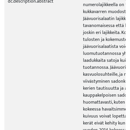
dc.description.abstract
numerolajikkeella on t
kukkavarren muodostuk
Jäävuorisalaatin lajikkei
tavanomaisessa että l
joskin eri lajikkeita. K
tulosten ja kokemusten
jäävuorisalaatista void
luomutuotannossa yhtä 
laadukkaita satoja kui
tuotannossa. Jäävuorisa
kasvuolosuhteille, ja 
viivästyminen sadonkorj
kerien tautisuutta ja al
kauppakelpoisen sadon
huomattavasti, kuten v
kokeessa havaitsimme. M
kuivuus voivat lopettaa 
kerät eivät kehity kunno