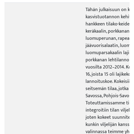
Tähän julkaisuun on koo
kasvistuotannon kehitt
hankkeen tilako-keiden 
keräkaalin, porkkanan, 
luomuperunan, rapean 
jäävuorisalaatin, luomu
luomuparsakaalin lajike
porkkanan lehtilannoit
vuosilta 2012–2014. Kok
16, joista 15 oli lajikekok
lannoituskoe. Kokeisiin 
seitsemän tilaa, jotka sij
Savossa, Pohjois-Savoss
Toteuttamissamme tilak
integroitiin tilan viljel
joten kokeet suunnitelt
kunkin viljelijän kanssa.
valinnassa teimme yhte