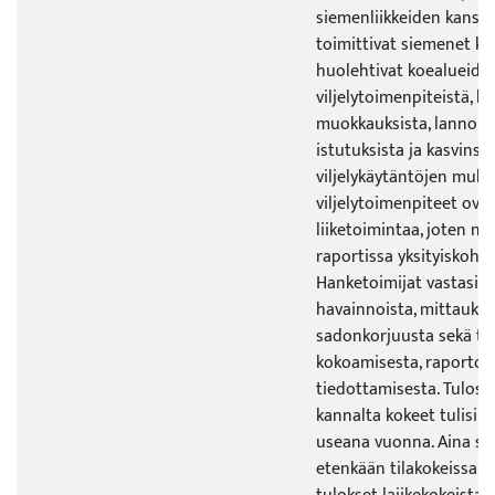
siemenliikkeiden kanssa
toimittivat siemenet koke
huolehtivat koealueide
viljelytoimenpiteistä, k
muokkauksista, lannoituk
istutuksista ja kasvinsu
viljelykäytäntöjen mukai
viljelytoimenpiteet ovat
liiketoimintaa, joten nii
raportissa yksityiskohta
Hanketoimijat vastasiv
havainnoista, mittauksis
sadonkorjuusta sekä tu
kokoamisesta, raportoin
tiedottamisesta. Tulos
kannalta kokeet tulisi v
useana vuonna. Aina se 
etenkään tilakokeissa.