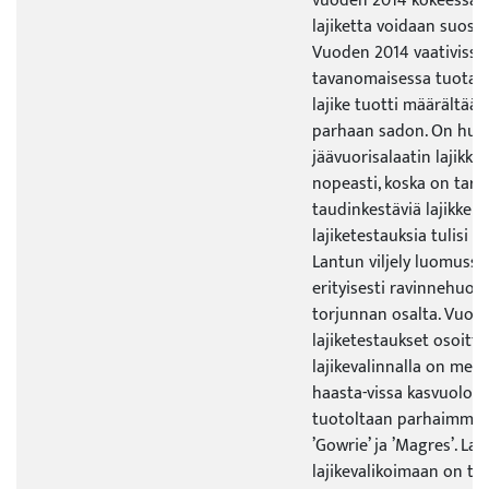
vuoden 2014 kokeessa. ’
lajiketta voidaan suosit
Vuoden 2014 vaativissa
tavanomaisessa tuotann
lajike tuotti määrältään
parhaan sadon. On huom
jäävuorisalaatin lajikke
nopeasti, koska on tarve
taudinkestäviä lajikkeita
lajiketestauksia tulisi t
Lantun viljely luomuss
erityisesti ravinnehuoll
torjunnan osalta. Vuos
lajiketestaukset osoittiv
lajikevalinnalla on merki
haasta-vissa kasvuolois
tuotoltaan parhaimmat l
’Gowrie’ ja ’Magres’. La
lajikevalikoimaan on tul