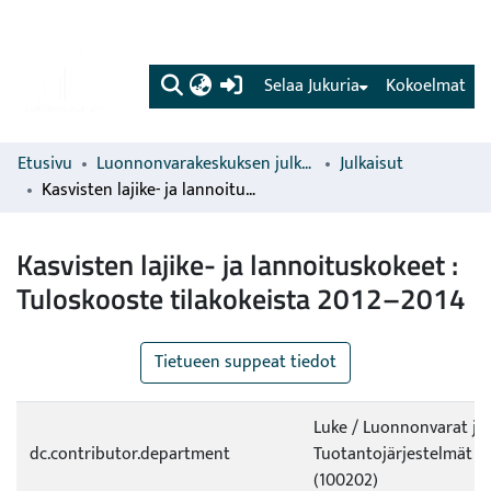
(current)
Selaa Jukuria
Kokoelmat
Etusivu
Luonnonvarakeskuksen julkaisut
Julkaisut
Kasvisten lajike- ja lannoituskokeet : Tuloskooste tilakokeista 2012–2014
Kasvisten lajike- ja lannoituskokeet :
Tuloskooste tilakokeista 2012–2014
Tietueen suppeat tiedot
Luke / Luonnonvarat ja
dc.contributor.department
Tuotantojärjestelmät /
(100202)