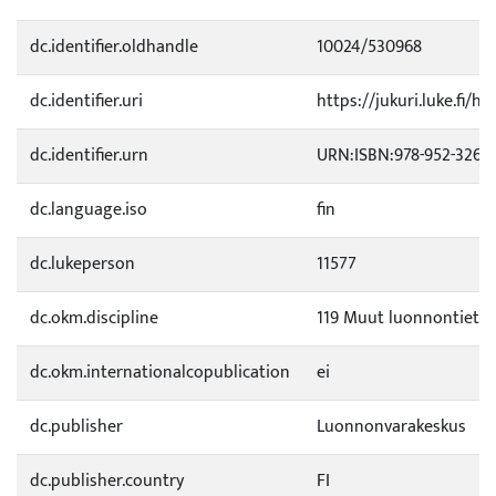
dc.identifier.oldhandle
10024/530968
dc.identifier.uri
https://jukuri.luke.fi/h
dc.identifier.urn
URN:ISBN:978-952-326-1
dc.language.iso
fin
dc.lukeperson
11577
dc.okm.discipline
119 Muut luonnontietee
dc.okm.internationalcopublication
ei
dc.publisher
Luonnonvarakeskus
dc.publisher.country
FI