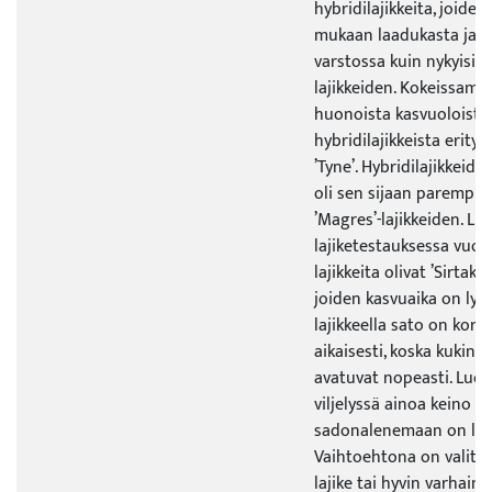
hybridilajikkeita, joiden
mukaan laadukasta ja s
varstossa kuin nykyisin 
lajikkeiden. Kokeissam
huonoista kasvuoloista 
hybridilajikkeista erityis
’Tyne’. Hybridilajikkeid
oli sen sijaan parempi k
’Magres’-lajikkeiden. L
lajiketestauksessa vuo
lajikkeita olivat ’Sirtaki’-
joiden kasvuaika on lyhy
lajikkeella sato on korja
aikaisesti, koska kukint
avatuvat nopeasti. Lu
viljelyssä ainoa keino 
sadonalenemaan on laji
Vaihtoehtona on valita
lajike tai hyvin varhainen