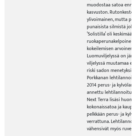
muodostaa satoa ennen 
kasvuston. Rutonkestolt
ylivoimainen, mutta pe
punaisista silmistä joht
’Solistilla’ oli keskimäär
ruokaperunakelpoinen s
kokeilemisen arvoinen la
Luomuviljelyssä on järk
viljelyssä muutamaa eri l
riski sadon menetyksill
Porkkanan lehtilannoit
2014 perus- ja kylvölann
annettu lehtilannoitus, F
Next Terra lisäsi huoma
kokonaissatoa ja kaupp
pelkkään perus- ja kylv
verrattuna. Lehtilannoit
vähensivät myös ruven e