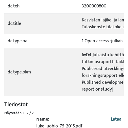
dc.teh
3200009800
Kasvisten lajike- ja lann
dc.title
Tuloskooste tilakokeist
dc.type.oa
1 Open access -julkaisu
fi=D4 Julkaistu kehittämi
tutkimusraportti taikka 
Publicerad utvecklings- 
dc.type.okm
forskningsrapport elle
Published development 
report or study|
Tiedostot
Näytetään
1 - 2 / 2
Name:
Lataa
luke-luobio_75_2015.pdf