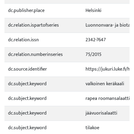
dc.publisher.place
Helsinki
dc.relation.ispartofseries
Luonnonvara- ja biotal
dc.relation.issn
2342-7647
dc.relation.numberinseries
75/2015
dc.source.identifier
https://jukuri.luke.fi/
dc.subject.keyword
valkoinen keräkaali
dc.subject.keyword
rapea roomansalaatti
dc.subject.keyword
jäävuorisalaatti
dc.subject.keyword
tilakoe