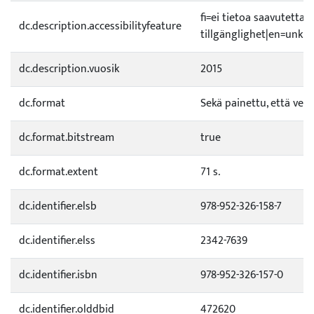
fi=ei tietoa saavutetta
dc.description.accessibilityfeature
tillgänglighet|en=unkno
dc.description.vuosik
2015
dc.format
Sekä painettu, että verk
dc.format.bitstream
true
dc.format.extent
71 s.
dc.identifier.elsb
978-952-326-158-7
dc.identifier.elss
2342-7639
dc.identifier.isbn
978-952-326-157-0
dc.identifier.olddbid
472620