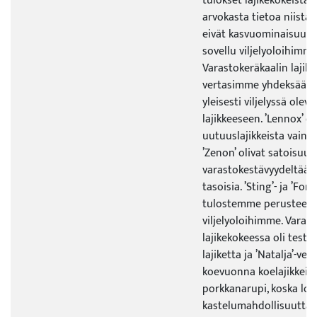
tulokset lajikekokeista 
arvokasta tietoa niistä l
eivät kasvuominaisuuks
sovellu viljelyoloihimme
Varastokeräkaalin lajik
vertasimme yhdeksää uu
yleisesti viljelyssä olev
lajikkeeseen. ’Lennox’ oli
uutuuslajikkeista vain ’B
’Zenon’ olivat satoisuud
varastokestävyydeltään 
tasoisia. ’Sting’- ja ’Forz
tulostemme perusteella
viljelyoloihimme. Vara
lajikekokeessa oli test
lajiketta ja ’Natalja’-ve
koevuonna koelajikkeita
porkkanarupi, koska lohk
kastelumahdollisuutta