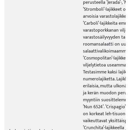
perusteella ’Jerada’-, ’Ma
’Stromboli’-lajikkeet ov
arvoisia varastolajikkeita
’Carboli’-lajikkeita emm
varastoporkkanan vilje
varastosäilyvyyden taki
roomansalaatti on uusi
salaattivalikoimaamme, 
’Cosmopolitan’-lajikkees
viljelytietoa useamman 
Testasimme kaksi lajiket
numerolajiketta. Lajikke
erilaisia, mutta ulkonäö
ja kerän muodon perust
myyntiin suosittelemme
’Nun 6524’. ’Crispagio’-
on korkeat leh-tisuonet
vaikeuttavat yksittäisp
’Crunchita’-lajikkeella ja 