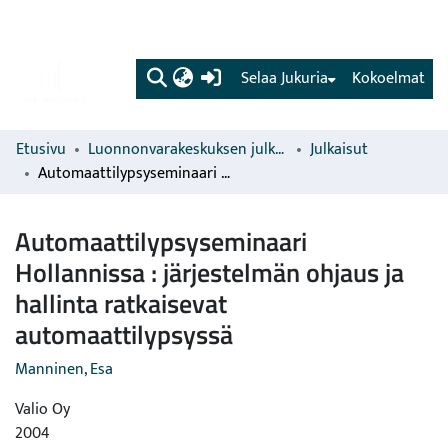
(current)
Selaa Jukuria
Kokoelmat
Etusivu
Luonnonvarakeskuksen julkaisut
Julkaisut
Automaattilypsyseminaari Hollannissa : järjestelmän ohjaus ja hallinta ratkaisevat automaattilypsyssä
Automaattilypsyseminaari
Hollannissa : järjestelmän ohjaus ja
hallinta ratkaisevat
automaattilypsyssä
Manninen, Esa
Valio Oy
2004