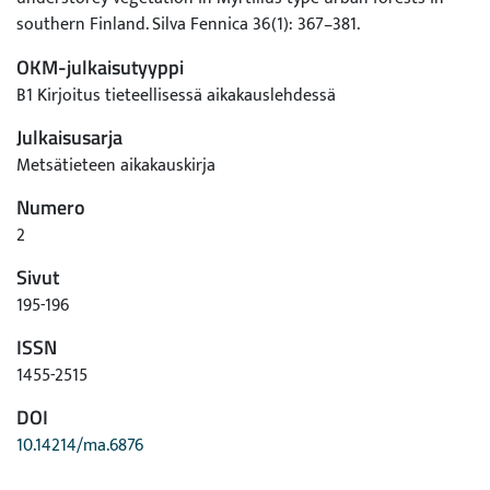
southern Finland. Silva Fennica 36(1): 367–381.
OKM-julkaisutyyppi
B1 Kirjoitus tieteellisessä aikakauslehdessä
Julkaisusarja
Metsätieteen aikakauskirja
Numero
2
Sivut
195-196
ISSN
1455-2515
DOI
10.14214/ma.6876