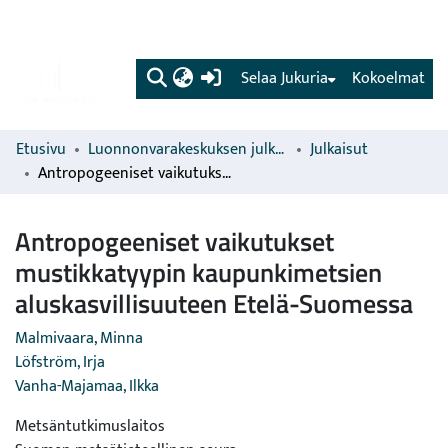
(current)
Selaa Jukuria
Kokoelmat
Etusivu
Luonnonvarakeskuksen julkaisut
Julkaisut
Antropogeeniset vaikutukset mustikkatyypin kaupunkimetsien aluskasvillisuuteen Etelä-Suomessa
Antropogeeniset vaikutukset
mustikkatyypin kaupunkimetsien
aluskasvillisuuteen Etelä-Suomessa
Malmivaara, Minna
Löfström, Irja
Vanha-Majamaa, Ilkka
Metsäntutkimuslaitos