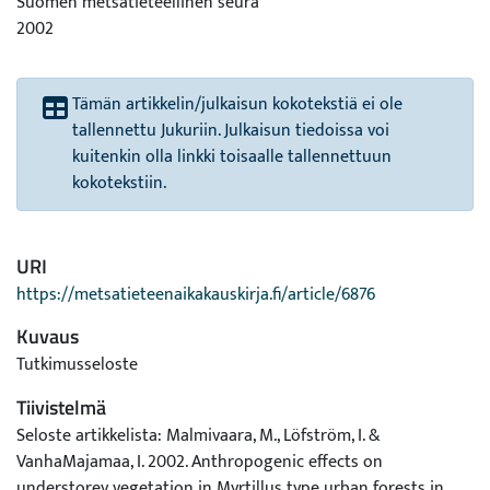
Suomen metsätieteellinen seura
2002
Tämän artikkelin/julkaisun kokotekstiä ei ole
tallennettu Jukuriin. Julkaisun tiedoissa voi
kuitenkin olla linkki toisaalle tallennettuun
kokotekstiin.
URI
https://metsatieteenaikakauskirja.fi/article/6876
Kuvaus
Tutkimusseloste
Tiivistelmä
Seloste artikkelista: Malmivaara, M., Löfström, I. &
VanhaMajamaa, I. 2002. Anthropogenic effects on
understorey vegetation in Myrtillus type urban forests in