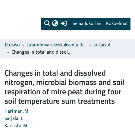
(current)
Selaa Jukuria
Kokoelmat
Etusivu
Luonnonvarakeskuksen julkaisut
Julkaisut
Changes in total and dissolved nitrogen, microbial biomass and soil respiration of mire peat during four soil temperature sum treatments
Changes in total and dissolved
nitrogen, microbial biomass and soil
respiration of mire peat during four
soil temperature sum treatments
Hartman, M.
Sarjala, T.
Karsisto, M.