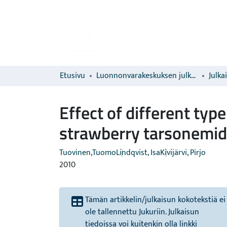
Etusivu
Luonnonvarakeskuksen julkaisut
Julka
Effect of different typ
strawberry tarsonemid
Tuovinen,Tuomo
Lindqvist, Isa
Kivijärvi, Pirjo
2010
Tämän artikkelin/julkaisun kokotekstiä ei
ole tallennettu Jukuriin. Julkaisun
tiedoissa voi kuitenkin olla linkki