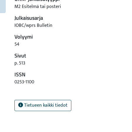
M2 Esitelmä tai posteri
Julkaisusarja
IOBC/wprs Bulletin
Volyymi
54
Sivut
p. 513
ISSN
0253-1100
Tietueen kaikki tiedot