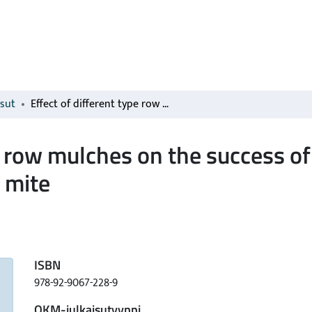
isut
Effect of different type row mulches on the success of biological control of strawberry tarsonemid mite
e row mulches on the success of 
 mite
ISBN
978-92-9067-228-9
OKM-julkaisutyyppi