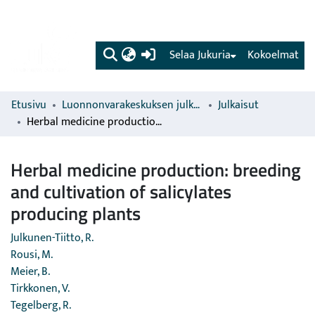
(current)
Selaa Jukuria
Kokoelmat
Etusivu
Luonnonvarakeskuksen julkaisut
Julkaisut
Herbal medicine production: breeding and cultivation of salicylates producing plants
Herbal medicine production: breeding
and cultivation of salicylates
producing plants
Julkunen-Tiitto, R.
Rousi, M.
Meier, B.
Tirkkonen, V.
Tegelberg, R.