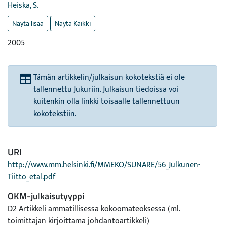
Heiska, S.
Näytä lisää
Näytä Kaikki
2005
Tämän artikkelin/julkaisun kokotekstiä ei ole
tallennettu Jukuriin. Julkaisun tiedoissa voi
kuitenkin olla linkki toisaalle tallennettuun
kokotekstiin.
URI
http://www.mm.helsinki.fi/MMEKO/SUNARE/56_Julkunen-
Tiitto_etal.pdf
OKM-julkaisutyyppi
D2 Artikkeli ammatillisessa kokoomateoksessa (ml.
toimittajan kirjoittama johdantoartikkeli)