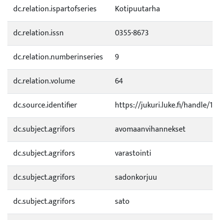
dc.relation.ispartofseries
Kotipuutarha
dc.relation.issn
0355-8673
dc.relation.numberinseries
9
dc.relation.volume
64
dc.source.identifier
https://jukuri.luke.fi/handle/1
dc.subject.agrifors
avomaanvihannekset
dc.subject.agrifors
varastointi
dc.subject.agrifors
sadonkorjuu
dc.subject.agrifors
sato