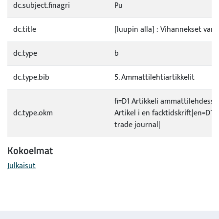
dc.subject.finagri
Pu
dc.title
[luupin alla] : Vihannekset var
dc.type
b
dc.type.bib
5. Ammattilehtiartikkelit
fi=D1 Artikkeli ammattilehdessä
dc.type.okm
Artikel i en facktidskrift|en=D1 A
trade journal|
Kokoelmat
Julkaisut