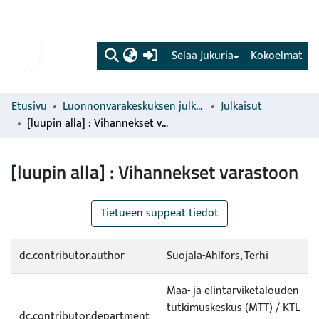
(current)
Selaa Jukuria
Kokoelmat
Etusivu
Luonnonvarakeskuksen julkaisut
Julkaisut
[luupin alla] : Vihannekset varastoon
[luupin alla] : Vihannekset varastoon
Tietueen suppeat tiedot
dc.contributor.author
Suojala-Ahlfors, Terhi
Maa- ja elintarviketalouden
tutkimuskeskus (MTT) / KTL
dc.contributor.department