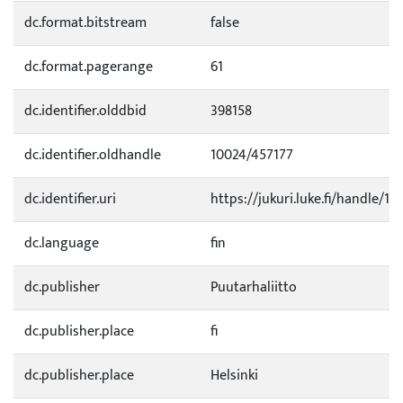
dc.format.bitstream
false
dc.format.pagerange
61
dc.identifier.olddbid
398158
dc.identifier.oldhandle
10024/457177
dc.identifier.uri
https://jukuri.luke.fi/handle/11
dc.language
fin
dc.publisher
Puutarhaliitto
dc.publisher.place
fi
dc.publisher.place
Helsinki