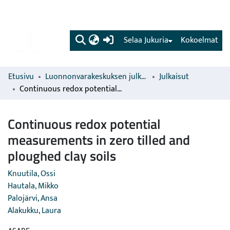
(current)
Selaa Jukuria
Kokoelmat
Etusivu
Luonnonvarakeskuksen julkaisut
Julkaisut
Continuous redox potential measurements in zero tilled and ploughed clay soils
Continuous redox potential
measurements in zero tilled and
ploughed clay soils
Knuutila, Ossi
Hautala, Mikko
Palojärvi, Ansa
Alakukku, Laura