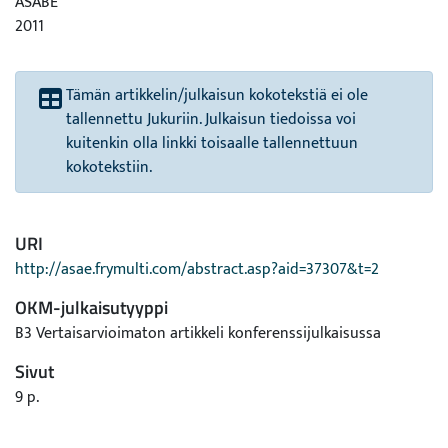
ASABE
2011
Tämän artikkelin/julkaisun kokotekstiä ei ole
tallennettu Jukuriin. Julkaisun tiedoissa voi
kuitenkin olla linkki toisaalle tallennettuun
kokotekstiin.
URI
http://asae.frymulti.com/abstract.asp?aid=37307&t=2
OKM-julkaisutyyppi
B3 Vertaisarvioimaton artikkeli konferenssijulkaisussa
Sivut
9 p.