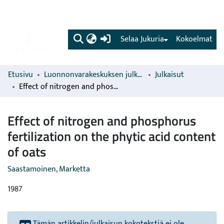
(current)
Selaa Jukuria
Kokoelmat
Etusivu
Luonnonvarakeskuksen julkaisut
Julkaisut
Effect of nitrogen and phosphorus fertilization on the phytic acid content of oats
Effect of nitrogen and phosphorus
fertilization on the phytic acid content
of oats
Saastamoinen, Marketta
1987
Tämän artikkelin/julkaisun kokotekstiä ei ole