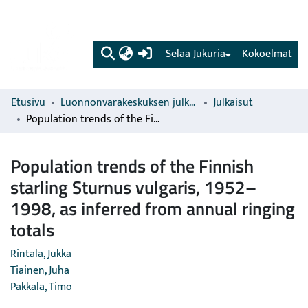
(current)
Selaa Jukuria
Kokoelmat
Etusivu
Luonnonvarakeskuksen julkaisut
Julkaisut
Population trends of the Finnish starling Sturnus vulgaris, 1952–1998, as inferred from annual ringing totals
Population trends of the Finnish
starling Sturnus vulgaris, 1952–
1998, as inferred from annual ringing
totals
Rintala, Jukka
Tiainen, Juha
Pakkala, Timo