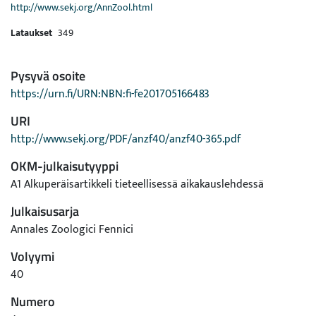
http://www.sekj.org/AnnZool.html
Lataukset
349
Pysyvä osoite
https://urn.fi/URN:NBN:fi-fe201705166483
URI
http://www.sekj.org/PDF/anzf40/anzf40-365.pdf
OKM-julkaisutyyppi
A1 Alkuperäisartikkeli tieteellisessä aikakauslehdessä
Julkaisusarja
Annales Zoologici Fennici
Volyymi
40
Numero