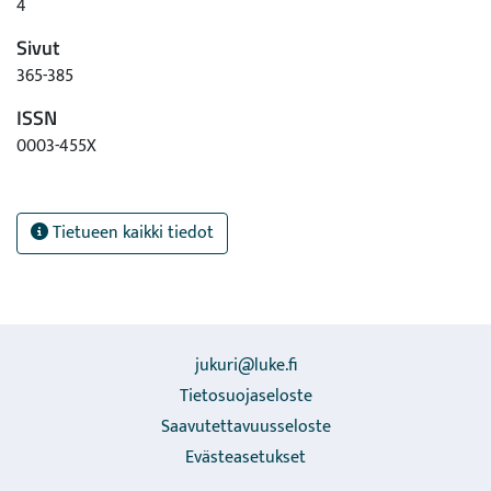
4
Sivut
365-385
ISSN
0003-455X
Tietueen kaikki tiedot
jukuri@luke.fi
Tietosuojaseloste
Saavutettavuusseloste
Evästeasetukset