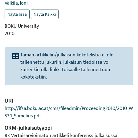
Valkila, Joni
Näytä lisää
Näytä Kaikki
BOKU University
2010
Tämän artikkelin/julkaisun kokotekstiä ei ole
tallennettu Jukuriin. Julkaisun tiedoissa voi
kuitenkin olla linkki toisaalle tallennettuun
kokotekstiin.
URI
http://ifsa.boku.ac.at/cms/fileadmin/Proceeding2010/2010_W
S3.1_Sumelius.pdf
OKM-julkaisutyyppi
B3 Vertaisarvioimaton artikkeli konferenssijulkaisussa