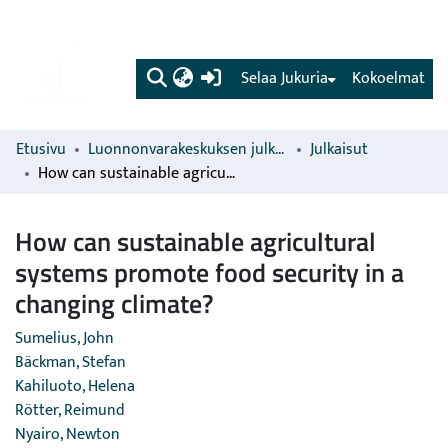
(current)
Selaa Jukuria
Kokoelmat
Etusivu
Luonnonvarakeskuksen julkaisut
Julkaisut
How can sustainable agricultural systems promote food security in a changing climate?
How can sustainable agricultural
systems promote food security in a
changing climate?
Sumelius, John
Bäckman, Stefan
Kahiluoto, Helena
Rötter, Reimund
Nyairo, Newton