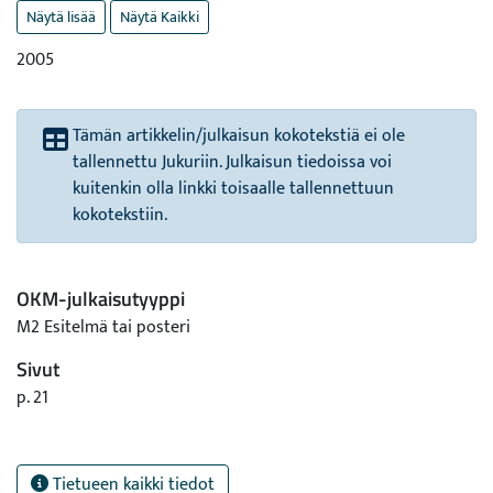
Näytä lisää
Näytä Kaikki
2005
Tämän artikkelin/julkaisun kokotekstiä ei ole
tallennettu Jukuriin. Julkaisun tiedoissa voi
kuitenkin olla linkki toisaalle tallennettuun
kokotekstiin.
OKM-julkaisutyyppi
M2 Esitelmä tai posteri
Sivut
p. 21
Tietueen kaikki tiedot