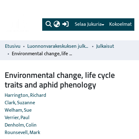
(current)
Selaa Jukuria
Kokoelmat
Etusivu
Luonnonvarakeskuksen julkaisut
Julkaisut
Environmental change, life cycle traits and aphid phenology
Environmental change, life cycle
traits and aphid phenology
Harrington, Richard
Clark, Suzanne
Welham, Sue
Verrier, Paul
Denholm, Colin
Rounsevell, Mark