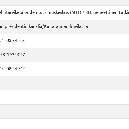
elintarviketalouden tutkimuskeskus (MTT) / BEL Geneettinen tutki
an presidentin kanslia/Kultarannan huvilatila
-04T08:34:51Z
-28T17:35:05Z
-04T08:34:51Z