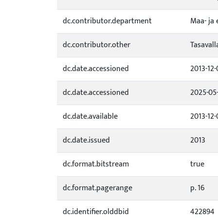
dc.contributor.department
Maa- ja 
dc.contributor.other
Tasavall
dc.date.accessioned
2013-12
dc.date.accessioned
2025-05
dc.date.available
2013-12
dc.date.issued
2013
dc.format.bitstream
true
dc.format.pagerange
p. 16
dc.identifier.olddbid
422894