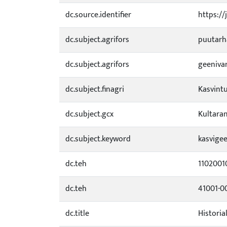
dc.source.identifier
https://
dc.subject.agrifors
puutarh
dc.subject.agrifors
geeniva
dc.subject.finagri
Kasvintu
dc.subject.gcx
Kultara
dc.subject.keyword
kasvigee
dc.teh
1102001
dc.teh
41001-0
dc.title
Historia