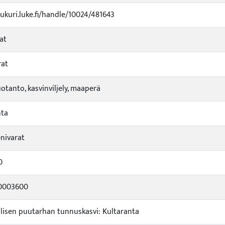
jukuri.luke.fi/handle/10024/481643
at
rat
otanto, kasvinviljely, maaperä
nta
nivarat
0
0003600
llisen puutarhan tunnuskasvi: Kultaranta