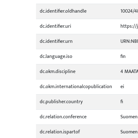
dc.identifier.oldhandle
10024/4
dc.identifier.uri
https://
dc.identifier.urn
URN:NBN
dc.language.iso
fin
dc.okm.discipline
4 MAATA
dc.okm.internationalcopublication
ei
dc.publisher.country
fi
dc.relation.conference
Suomen 
dc.relation.ispartof
Suomen 