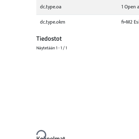
dc.type.oa
1 Open a
dc.type.okm
fi=M2 Es
Tiedostot
Näytetään
1 - 1 / 1
Ladataan...
Kokoelmat