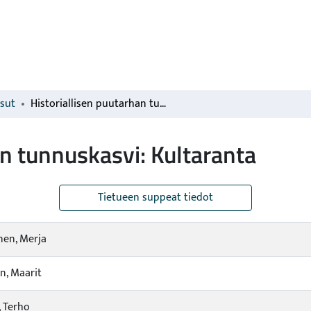
isut
Historiallisen puutarhan tunnuskasvi: Kultaranta
an tunnuskasvi: Kultaranta
Tietueen suppeat tiedot
nen, Merja
n, Maarit
, Terho