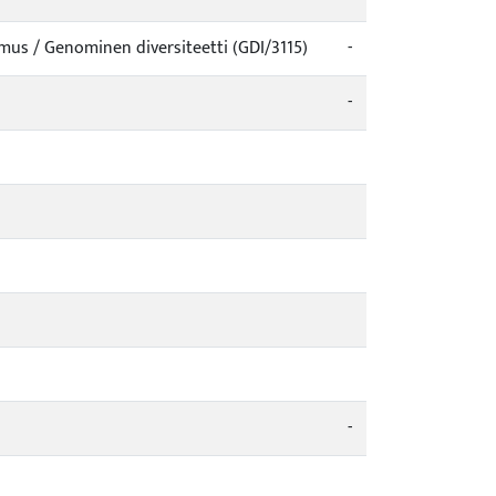
mus / Genominen diversiteetti (GDI/3115)
-
-
-