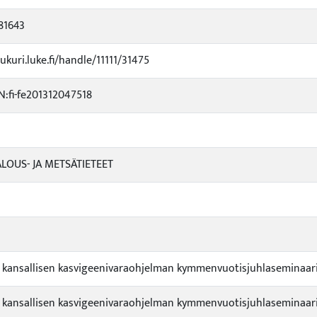
81643
jukuri.luke.fi/handle/11111/31475
:fi-fe201312047518
LOUS- JA METSÄTIETEET
kansallisen kasvigeenivaraohjelman kymmenvuotisjuhlaseminaari;
kansallisen kasvigeenivaraohjelman kymmenvuotisjuhlaseminaari