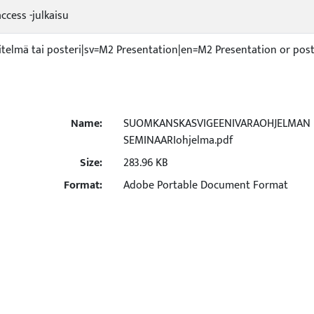
ccess -julkaisu
itelmä tai posteri|sv=M2 Presentation|en=M2 Presentation or post
Name:
SUOMKANSKASVIGEENIVARAOHJELMAN
SEMINAARIohjelma.pdf
Size:
283.96 KB
Format:
Adobe Portable Document Format