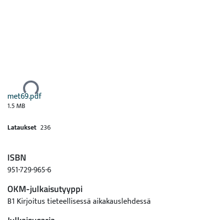
Ladataan...
met69.pdf
1.5 MB
Lataukset
236
ISBN
951-729-965-6
OKM-julkaisutyyppi
B1 Kirjoitus tieteellisessä aikakauslehdessä