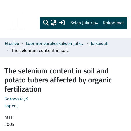
(current)
Selaa Jukuria
Kokoelmat
Etusivu
Luonnonvarakeskuksen julkaisut
Julkaisut
The selenium content in soil and potato tubers affected by organic fertilization
The selenium content in soil and
potato tubers affected by organic
fertilization
Borowska, K
koper, J
MTT
2005