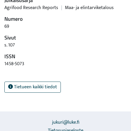
Julkaisusarja
Agrifood Research Reports
|
Maa- ja elintarviketalous
Numero
69
Sivut
s. 107
ISSN
1458-5073
Tietueen kaikki tiedot
jukuri@luke.fi
Tietosuojaseloste