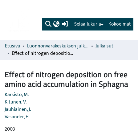
(current)
Selaa Jukuria
Kokoelmat
Etusivu
Luonnonvarakeskuksen julkaisut
Julkaisut
Effect of nitrogen deposition on free amino acid accumulation in Sphagna
Effect of nitrogen deposition on free
amino acid accumulation in Sphagna
Karsisto, M.
Kitunen, V.
Jauhiainen, J.
Vasander, H.
2003