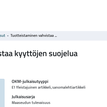
isut
Tuotteistaminen vahvistaa kyyttöjen suojelua
taa kyyttöjen suojelua
OKM-julkaisutyyppi
E1 Yleistajuinen artikkeli, sanomalehtiartikkeli
Julkaisusarja
Maaseudun tulevaisuus