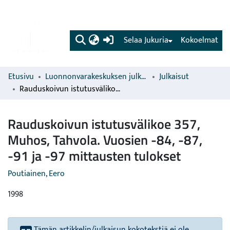
(current)
Selaa Jukuria
Kokoelmat
Etusivu
Luonnonvarakeskuksen julkaisut
Julkaisut
Rauduskoivun istutusvälikoe 357, Muhos, Tahvola. Vuosien -84, -87, -91 ja -97 mittausten tulokset
Rauduskoivun istutusvälikoe 357,
Muhos, Tahvola. Vuosien -84, -87,
-91 ja -97 mittausten tulokset
Poutiainen, Eero
1998
Tämän artikkelin/julkaisun kokotekstiä ei ole