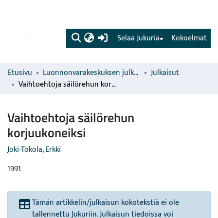
(current)
Selaa Jukuria
Kokoelmat
Etusivu
Luonnonvarakeskuksen julkaisut
Julkaisut
Vaihtoehtoja säilörehun korjuukoneiksi
Vaihtoehtoja säilörehun
korjuukoneiksi
Joki-Tokola, Erkki
1991
Tämän artikkelin/julkaisun kokotekstiä ei ole
tallennettu Jukuriin. Julkaisun tiedoissa voi