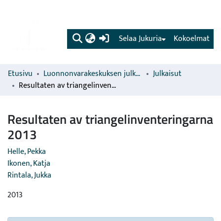
(current)
Selaa Jukuria
Kokoelmat
Etusivu
Luonnonvarakeskuksen julkaisut
Julkaisut
Resultaten av triangelinventeringarna 2013
Resultaten av triangelinventeringarna
2013
Helle, Pekka
Ikonen, Katja
Rintala, Jukka
2013