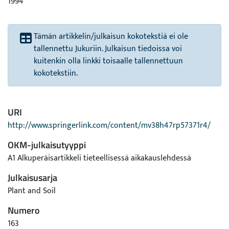
1994
Tämän artikkelin/julkaisun kokotekstiä ei ole
tallennettu Jukuriin. Julkaisun tiedoissa voi
kuitenkin olla linkki toisaalle tallennettuun
kokotekstiin.
URI
http://www.springerlink.com/content/mv38h47rp57371r4/
OKM-julkaisutyyppi
A1 Alkuperäisartikkeli tieteellisessä aikakauslehdessä
Julkaisusarja
Plant and Soil
Numero
163