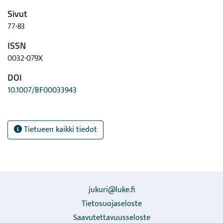
Sivut
77-83
ISSN
0032-079X
DOI
10.1007/BF00033943
Tietueen kaikki tiedot
jukuri@luke.fi
Tietosuojaseloste
Saavutettavuusseloste