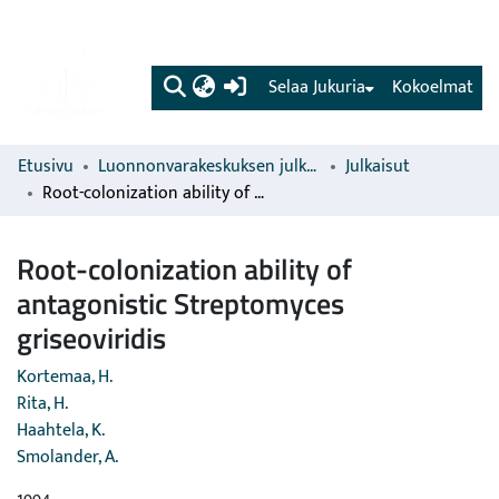
(current)
Selaa Jukuria
Kokoelmat
Etusivu
Luonnonvarakeskuksen julkaisut
Julkaisut
Root-colonization ability of antagonistic Streptomyces griseoviridis
Root-colonization ability of
antagonistic Streptomyces
griseoviridis
Kortemaa, H.
Rita, H.
Haahtela, K.
Smolander, A.