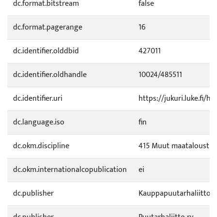
dc.format.bitstream
false
dc.format.pagerange
16
dc.identifier.olddbid
427011
dc.identifier.oldhandle
10024/485511
dc.identifier.uri
https://jukuri.luke.fi/h
dc.language.iso
fin
dc.okm.discipline
415 Muut maataloustie
dc.okm.internationalcopublication
ei
dc.publisher
Kauppapuutarhaliitto r