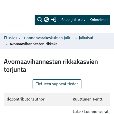
(current)
Selaa Jukuria
Kokoelmat
Etusivu
Luonnonvarakeskuksen julkaisut
Julkaisut
Avomaavihannesten rikkakasvien torjunta
Avomaavihannesten rikkakasvien
torjunta
Tietueen suppeat tiedot
dc.contributor.author
Ruuttunen, Pentti
Luke / Luonnonvarat ja