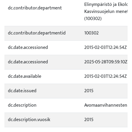
Elinympäristö ja Ekologi
dc.contributor.department
Kasvinsuojelun menete
(100302)
dc.contributor.departmentid
100302
dc.date.accessioned
2015-02-03T12:24:54Z
dc.date.accessioned
2025-05-28T09:59:10Z
dc.date.available
2015-02-03T12:24:54Z
dc.date.issued
2015
dc.description
Avomaanvihannesten ka
dc.description.vuosik
2015