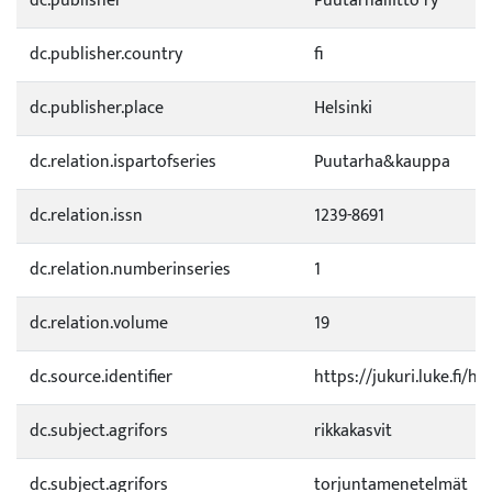
dc.publisher
Puutarhaliitto ry
dc.publisher.country
fi
dc.publisher.place
Helsinki
dc.relation.ispartofseries
Puutarha&kauppa
dc.relation.issn
1239-8691
dc.relation.numberinseries
1
dc.relation.volume
19
dc.source.identifier
https://jukuri.luke.fi/h
dc.subject.agrifors
rikkakasvit
dc.subject.agrifors
torjuntamenetelmät