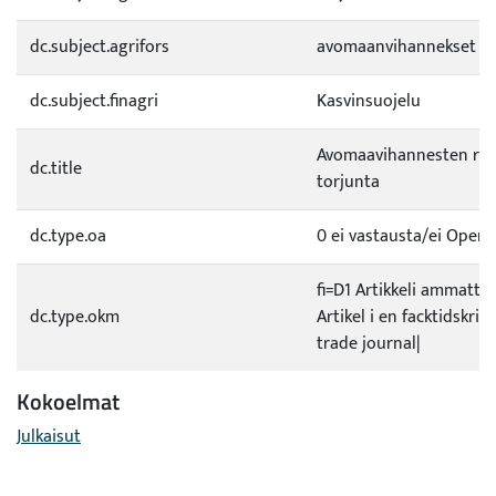
dc.subject.agrifors
avomaanvihannekset
dc.subject.finagri
Kasvinsuojelu
Avomaavihannesten rik
dc.title
torjunta
dc.type.oa
0 ei vastausta/ei Open a
fi=D1 Artikkeli ammatti
dc.type.okm
Artikel i en facktidskrift
trade journal|
Kokoelmat
Julkaisut