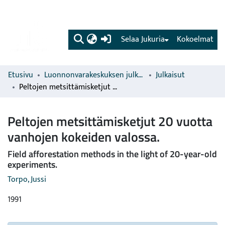
(current)
Selaa Jukuria
Kokoelmat
Etusivu
Luonnonvarakeskuksen julkaisut
Julkaisut
Peltojen metsittämisketjut 20 vuotta vanhojen kokeiden valossa.
Peltojen metsittämisketjut 20 vuotta
vanhojen kokeiden valossa.
Field afforestation methods in the light of 20-year-old
experiments.
Torpo, Jussi
1991