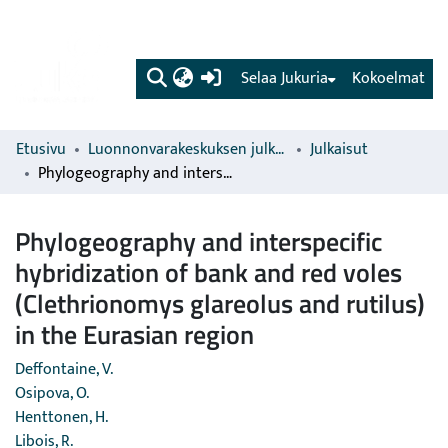
(current)
Selaa Jukuria
Kokoelmat
Etusivu
Luonnonvarakeskuksen julkaisut
Julkaisut
Phylogeography and interspecific hybridization of bank and red voles (Clethrionomys glareolus and rutilus) in the Eurasian region
Phylogeography and interspecific
hybridization of bank and red voles
(Clethrionomys glareolus and rutilus)
in the Eurasian region
Deffontaine, V.
Osipova, O.
Henttonen, H.
Libois, R.