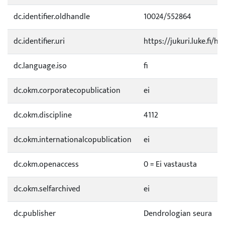
dc.identifier.oldhandle
10024/552864
dc.identifier.uri
https://jukuri.luke.fi/h
dc.language.iso
fi
dc.okm.corporatecopublication
ei
dc.okm.discipline
4112
dc.okm.internationalcopublication
ei
dc.okm.openaccess
0 = Ei vastausta
dc.okm.selfarchived
ei
dc.publisher
Dendrologian seura