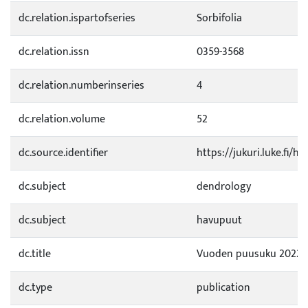
dc.relation.ispartofseries
Sorbifolia
dc.relation.issn
0359-3568
dc.relation.numberinseries
4
dc.relation.volume
52
dc.source.identifier
https://jukuri.luke.fi/
dc.subject
dendrology
dc.subject
havupuut
dc.title
Vuoden puusuku 2022. 
dc.type
publication