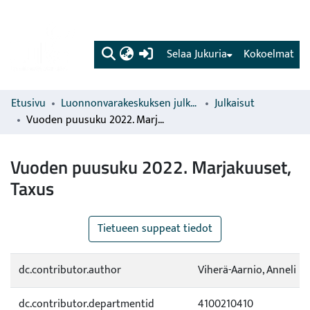
(current)
Selaa Jukuria
Kokoelmat
Etusivu
Luonnonvarakeskuksen julkaisut
Julkaisut
Vuoden puusuku 2022. Marjakuuset, Taxus
Vuoden puusuku 2022. Marjakuuset,
Taxus
Tietueen suppeat tiedot
dc.contributor.author
Viherä-Aarnio, Anneli
dc.contributor.departmentid
4100210410