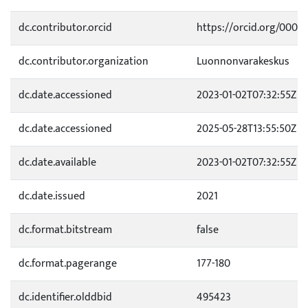
dc.contributor.orcid
https://orcid.org/0000
dc.contributor.organization
Luonnonvarakeskus
dc.date.accessioned
2023-01-02T07:32:55Z
dc.date.accessioned
2025-05-28T13:55:50Z
dc.date.available
2023-01-02T07:32:55Z
dc.date.issued
2021
dc.format.bitstream
false
dc.format.pagerange
177-180
dc.identifier.olddbid
495423