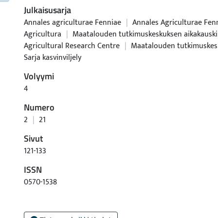
Julkaisusarja
Annales agriculturae Fenniae
|
Annales Agriculturae Fenn
Agricultura
|
Maatalouden tutkimuskeskuksen aikakauskirj
Agricultural Research Centre
|
Maatalouden tutkimuskesk
Sarja kasvinviljely
Volyymi
4
Numero
2
|
21
Sivut
121-133
ISSN
0570-1538