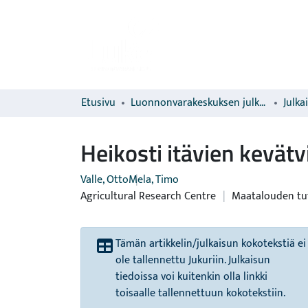
Etusivu
Luonnonvarakeskuksen julkaisut
Julka
Heikosti itävien kevät
Valle, Otto
Mela, Timo
Agricultural Research Centre
|
Maatalouden tu
Tämän artikkelin/julkaisun kokotekstiä ei
ole tallennettu Jukuriin. Julkaisun
tiedoissa voi kuitenkin olla linkki
toisaalle tallennettuun kokotekstiin.