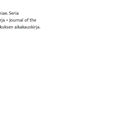
iae. Seria
a = Journal of the
uksen aikakauskirja.