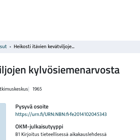
isut
Heikosti itävien kevätviljojen kylvösiemenarvosta
viljojen kylvösiemenarvosta
tkimuskeskus
1965
Pysyvä osoite
https://urn.fi/URN:NBN:fi-fe2014102045343
OKM-julkaisutyyppi
B1 Kirjoitus tieteellisessä aikakauslehdessä