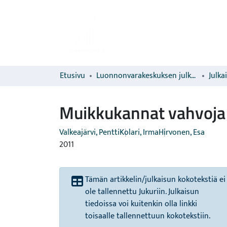
Etusivu
Luonnonvarakeskuksen julkaisut
Julka
Muikkukannat vahvoja 
Valkeajärvi, Pentti
Kolari, Irma
Hirvonen, Esa
2011
Tämän artikkelin/julkaisun kokotekstiä ei
ole tallennettu Jukuriin. Julkaisun
tiedoissa voi kuitenkin olla linkki
toisaalle tallennettuun kokotekstiin.