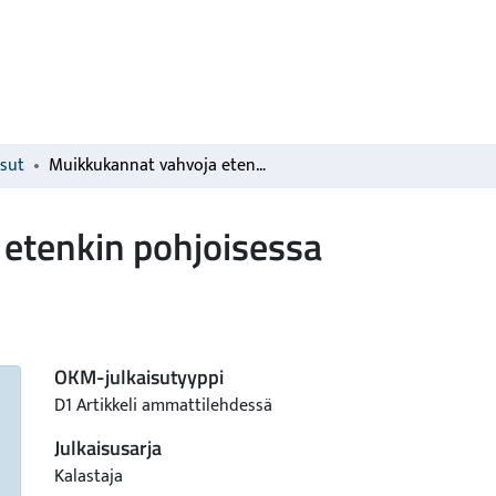
isut
Muikkukannat vahvoja etenkin pohjoisessa
etenkin pohjoisessa
OKM-julkaisutyyppi
D1 Artikkeli ammattilehdessä
Julkaisusarja
Kalastaja