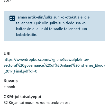
2017
Tämän artikkelin/julkaisun kokotekstiä ei ole
tallennettu Jukuriin. Julkaisun tiedoissa voi
kuitenkin olla linkki toisaalle tallennettuun
kokotekstiin.
URI
https://www.dropbox.com/s/xglbhe5vavzafpk/Inter-
sectoral%20governance%20of%20inland%20fisheries_Ebook
_2017_Final.pdf?dl=0
Kuvaus
e-book
OKM-julkaisutyyppi
B2 Kirjan tai muun kokoomateoksen osa