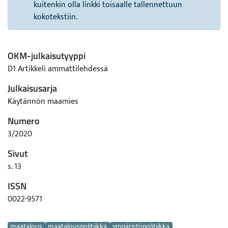
kuitenkin olla linkki toisaalle tallennettuun
kokotekstiin.
OKM-julkaisutyyppi
D1 Artikkeli ammattilehdessä
Julkaisusarja
Käytännön maamies
Numero
3/2020
Sivut
s. 13
ISSN
0022-9571
Avainsanat
maatalous
maatalouspolitiikka
ympäristöpolitiikka