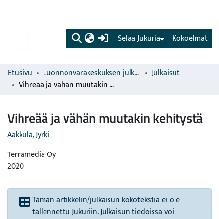
(current)
Selaa Jukuria
Kokoelmat
Etusivu
Luonnonvarakeskuksen julkaisut
Julkaisut
Vihreää ja vähän muutakin kehitystä
Vihreää ja vähän muutakin kehitystä
Aakkula, Jyrki
Terramedia Oy
2020
Tämän artikkelin/julkaisun kokotekstiä ei ole
tallennettu Jukuriin. Julkaisun tiedoissa voi