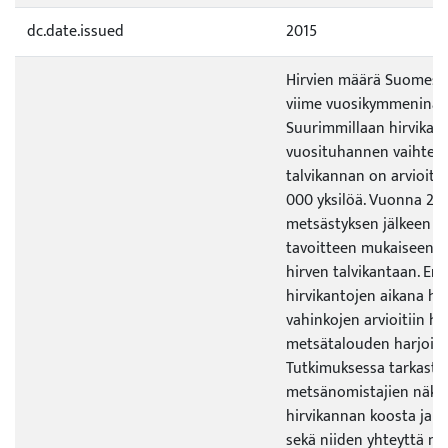
dc.date.issued
2015
Hirvien määrä Suomessa
viime vuosikymmeninä s
Suurimmillaan hirvikant
vuosituhannen vaihteess
talvikannan on arvioitu
000 yksilöä. Vuonna 201
metsästyksen jälkeen k
tavoitteen mukaiseen e
hirven talvikantaan. Eri
hirvikantojen aikana hi
vahinkojen arvioitiin ha
metsätalouden harjoitt
Tutkimuksessa tarkastel
metsänomistajien näkem
hirvikannan koosta ja h
sekä niiden yhteyttä m