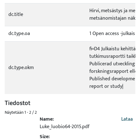
Hirvi, metsästys ja met
dc.title
metsänomistajan näkö
dc.type.oa
1 Open access -julkaisu
fi=D4 Julkaistu kehittämi
tutkimusraportti taikka 
Publicerad utvecklings- 
dc.type.okm
forskningsrapport elle
Published development 
report or study|
Tiedostot
Näytetään
1 - 2 / 2
Name:
Lataa
Luke_luobio64-2015.pdf
Size: