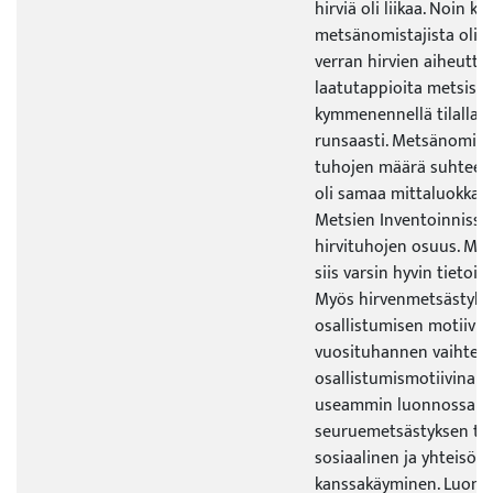
hirviä oli liikaa. Noin k
metsänomistajista oli h
verran hirvien aiheutta
laatutappioita metsissä
kymmenennellä tilalla v
runsaasti. Metsänomist
tuhojen määrä suhtees
oli samaa mittaluokkaa
Metsien Inventoinnissa
hirvituhojen osuus. Me
siis varsin hyvin tietois
Myös hirvenmetsästyks
osallistumisen motiivi
vuosituhannen vaihtees
osallistumismotiivina 
useammin luonnossa li
seuruemetsästyksen ta
sosiaalinen ja yhteisöll
kanssakäyminen. Luonno