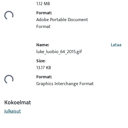
Ladataan...
1.12 MB
Format:
Adobe Portable Document
Format
Name:
Lataa
luke_luobio_64_2015.gif
Size:
Ladataan...
13.17 KB
Format:
Graphics Interchange Format
Kokoelmat
Julkaisut