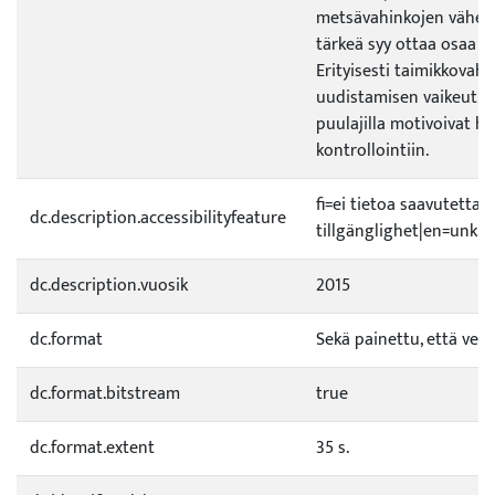
metsävahinkojen vähe
tärkeä syy ottaa osaa h
Erityisesti taimikkovahi
uudistamisen vaikeutum
puulajilla motivoivat h
kontrollointiin.
fi=ei tietoa saavutetta
dc.description.accessibilityfeature
tillgänglighet|en=unkno
dc.description.vuosik
2015
dc.format
Sekä painettu, että verk
dc.format.bitstream
true
dc.format.extent
35 s.