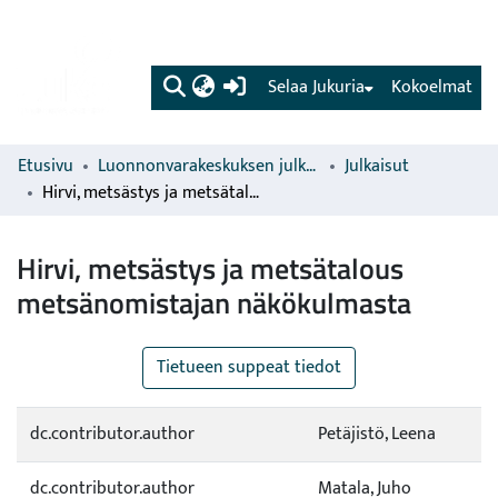
(current)
Selaa Jukuria
Kokoelmat
Etusivu
Luonnonvarakeskuksen julkaisut
Julkaisut
Hirvi, metsästys ja metsätalous metsänomistajan näkökulmasta
Hirvi, metsästys ja metsätalous
metsänomistajan näkökulmasta
Tietueen suppeat tiedot
dc.contributor.author
Petäjistö, Leena
dc.contributor.author
Matala, Juho