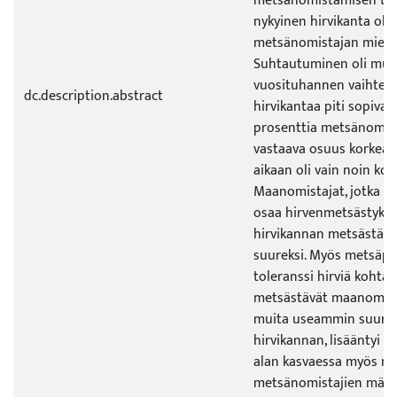
metsänomistamisen tavo
nykyinen hirvikanta ol
metsänomistajan mieles
Suhtautuminen oli muut
vuosituhannen vaihtees
dc.description.abstract
hirvikantaa piti sopiva
prosenttia metsänomist
vastaava osuus korkean
aikaan oli vain noin ko
Maanomistajat, jotka ei
osaa hirvenmetsästyksee
hirvikannan metsästävi
suureksi. Myös metsäpi
toleranssi hirviä kohtaa
metsästävät maanomist
muita useammin suur
hirvikannan, lisääntyi t
alan kasvaessa myös ni
metsänomistajien määrä