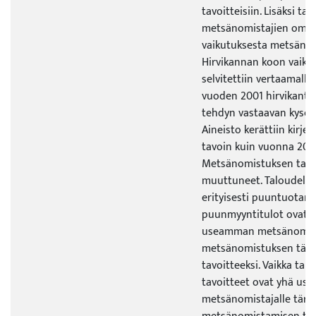
tavoitteisiin. Lisäksi tar
metsänomistajien omia 
vaikutuksesta metsänho
Hirvikannan koon vaikut
selvitettiin vertaamalla 
vuoden 2001 hirvikanta
tehdyn vastaavan kysely
Aineisto kerättiin kirjek
tavoin kuin vuonna 2001
Metsänomistuksen tavo
muuttuneet. Taloudellis
erityisesti puuntuotant
puunmyyntitulot ovat 
useamman metsänomis
metsänomistuksen tär
tavoitteeksi. Vaikka talo
tavoitteet ovat yhä us
metsänomistajalle tärk