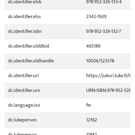
dc.identifier.elsb
978-952-326-133-4
dc.identifier.elss
2342-7639
dc.identifier.isbn
978-952-326-132-7
dc.identifier.olddbid
465189
dc.identifier.oldhandle
10024/523578
dc.identifier.uri
https://jukuri.luke.fi/h
dc.identifier.urn
URN:ISBN:978-952-326-1
dc.language.iso
fin
dc.lukeperson
12162
dc.lukeperson
11882