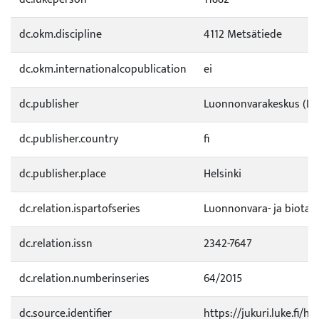
dc.okm.discipline
4112 Metsätiede
dc.okm.internationalcopublication
ei
dc.publisher
Luonnonvarakeskus (Lu
dc.publisher.country
fi
dc.publisher.place
Helsinki
dc.relation.ispartofseries
Luonnonvara- ja biotal
dc.relation.issn
2342-7647
dc.relation.numberinseries
64/2015
dc.source.identifier
https://jukuri.luke.fi/