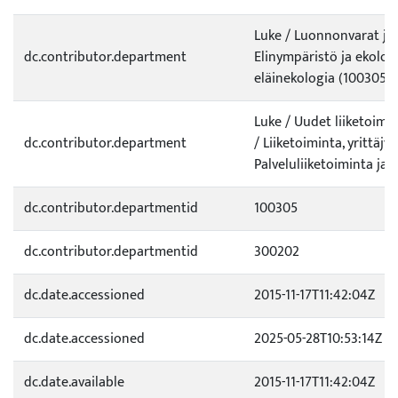
Luke / Luonnonvarat ja
dc.contributor.department
Elinympäristö ja ekologi
eläinekologia (100305)
Luke / Uudet liiketoim
dc.contributor.department
/ Liiketoiminta, yrittäjy
Palveluliiketoiminta ja 
dc.contributor.departmentid
100305
dc.contributor.departmentid
300202
dc.date.accessioned
2015-11-17T11:42:04Z
dc.date.accessioned
2025-05-28T10:53:14Z
dc.date.available
2015-11-17T11:42:04Z