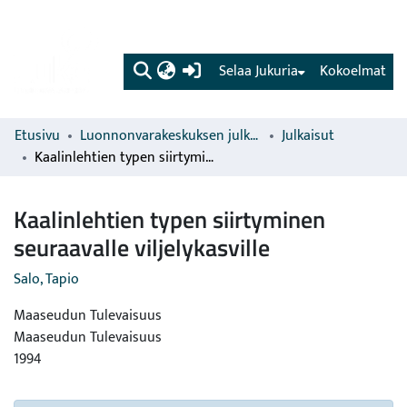
(current)
Selaa Jukuria
Kokoelmat
Etusivu
Luonnonvarakeskuksen julkaisut
Julkaisut
Kaalinlehtien typen siirtyminen seuraavalle viljelykasville
Kaalinlehtien typen siirtyminen
seuraavalle viljelykasville
Salo, Tapio
Maaseudun Tulevaisuus
Maaseudun Tulevaisuus
1994