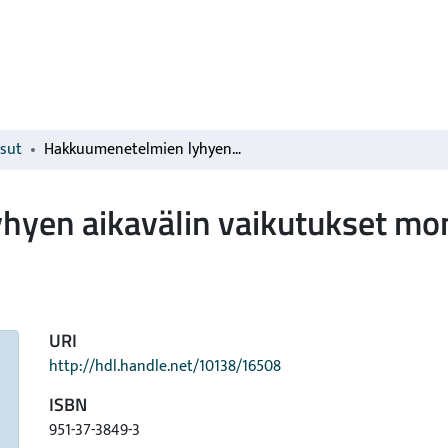
isut
Hakkuumenetelmien lyhyen aikavälin vaikutukset monimuotoisuuteen
hyen aikavälin vaikutukset mo
URI
http://hdl.handle.net/10138/16508
ISBN
951-37-3849-3