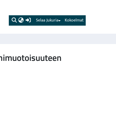
(current)
Selaa Jukuria
Kokoelmat
nimuotoisuuteen