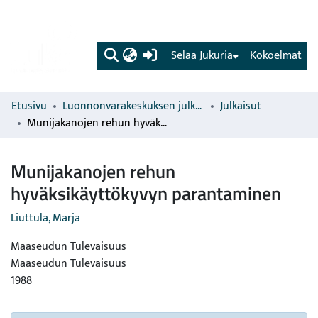
(current)
Selaa Jukuria
Kokoelmat
Etusivu
Luonnonvarakeskuksen julkaisut
Julkaisut
Munijakanojen rehun hyväksikäyttökyvyn parantaminen
Munijakanojen rehun
hyväksikäyttökyvyn parantaminen
Liuttula, Marja
Maaseudun Tulevaisuus
Maaseudun Tulevaisuus
1988