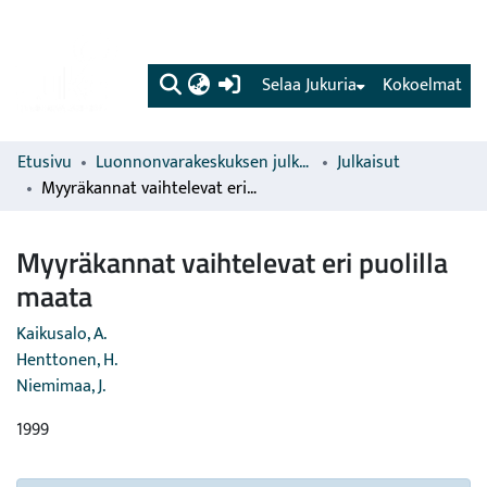
(current)
Selaa Jukuria
Kokoelmat
Etusivu
Luonnonvarakeskuksen julkaisut
Julkaisut
Myyräkannat vaihtelevat eri puolilla maata
Myyräkannat vaihtelevat eri puolilla
maata
Kaikusalo, A.
Henttonen, H.
Niemimaa, J.
1999