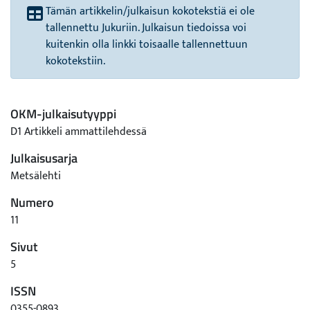
Tämän artikkelin/julkaisun kokotekstiä ei ole
tallennettu Jukuriin. Julkaisun tiedoissa voi
kuitenkin olla linkki toisaalle tallennettuun
kokotekstiin.
OKM-julkaisutyyppi
D1 Artikkeli ammattilehdessä
Julkaisusarja
Metsälehti
Numero
11
Sivut
5
ISSN
0355-0893