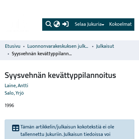
(current)
Selaa Jukuria
Kokoelmat
Etusivu
Luonnonvarakeskuksen julkaisut
Julkaisut
Syysvehnän kevättyppilannoitus
Syysvehnän kevättyppilannoitus
Laine, Antti
Salo, Yrjö
1996
Tämän artikkelin/julkaisun kokotekstiä ei ole
tallennettu Jukuriin. Julkaisun tiedoissa voi