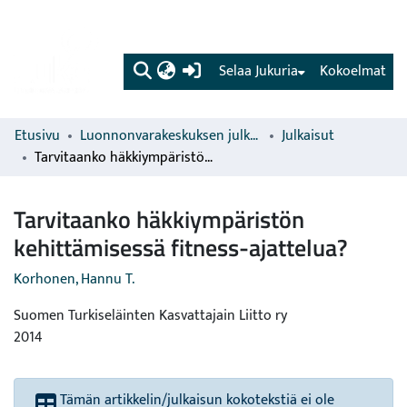
(current)
Selaa Jukuria
Kokoelmat
Etusivu
Luonnonvarakeskuksen julkaisut
Julkaisut
Tarvitaanko häkkiympäristön kehittämisessä fitness-ajattelua?
Tarvitaanko häkkiympäristön
kehittämisessä fitness-ajattelua?
Korhonen, Hannu T.
Suomen Turkiseläinten Kasvattajain Liitto ry
2014
Tämän artikkelin/julkaisun kokotekstiä ei ole