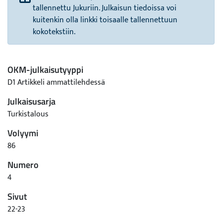
tallennettu Jukuriin. Julkaisun tiedoissa voi
kuitenkin olla linkki toisaalle tallennettuun
kokotekstiin.
OKM-julkaisutyyppi
D1 Artikkeli ammattilehdessä
Julkaisusarja
Turkistalous
Volyymi
86
Numero
4
Sivut
22-23