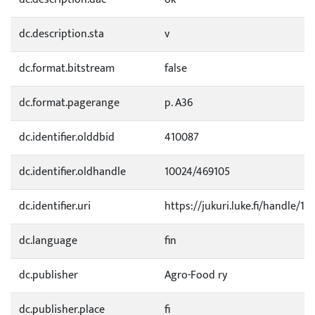
dc.description.sta
v
dc.format.bitstream
false
dc.format.pagerange
p. A36
dc.identifier.olddbid
410087
dc.identifier.oldhandle
10024/469105
dc.identifier.uri
https://jukuri.luke.fi/handle/11
dc.language
fin
dc.publisher
Agro-Food ry
dc.publisher.place
fi