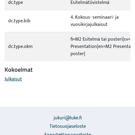
dc.type
Esitelmätiivistelmä
4. Kokous- seminaari- ja
dc.type.bib
vuosikirjajulkaisut
fi=M2 Esitelmä tai posteri|sv=M
dc.type.okm
Presentation|en=M2 Presentati
poster|
Kokoelmat
Julkaisut
jukuri@luke.fi
Tietosuojaseloste
Saavutettavuusseloste