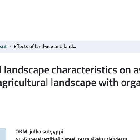
isut
Effects of land-use and landscape characteristics on avian diversity and abundance in a boreal agricultural landscape with organic and conventional farms
 landscape characteristics on a
agricultural landscape with org
OKM-julkaisutyyppi
A1 Alkuperäisartikkeli tieteellisessä aikakauslehdessä