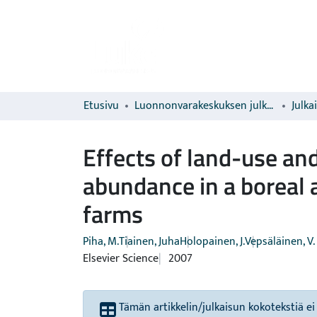
Etusivu
Luonnonvarakeskuksen julkaisut
Julka
Effects of land-use and
abundance in a boreal 
farms
Piha, M.
Tiainen, Juha
Holopainen, J.
Vepsäläinen, V.
Elsevier Science
2007
Tämän artikkelin/julkaisun kokotekstiä ei