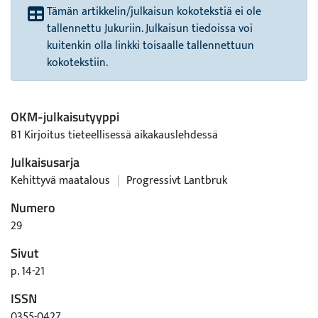
Tämän artikkelin/julkaisun kokotekstiä ei ole
tallennettu Jukuriin. Julkaisun tiedoissa voi
kuitenkin olla linkki toisaalle tallennettuun
kokotekstiin.
OKM-julkaisutyyppi
B1 Kirjoitus tieteellisessä aikakauslehdessä
Julkaisusarja
Kehittyvä maatalous
|
Progressivt Lantbruk
Numero
29
Sivut
p. 14-21
ISSN
0355-0427