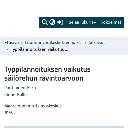
(current)
Selaa Jukuria
Kokoelmat
Etusivu
Luonnonvarakeskuksen julkaisut
Julkaisut
Typpilannoituksen vaikutus säilörehun ravintoarvoon
Typpilannoituksen vaikutus
säilörehun ravintoarvoon
Poutiainen, Esko
Rinne, Kalle
Maatalouden tutkimuskeskus
1976